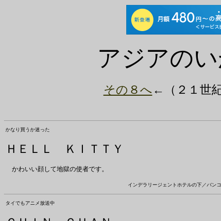
アジアのい
その８へ
←（２１世
かなり買うか迷った
ＨＥＬＬ ＫＩＴＴＹ
かわいい顔して地獄の使者です。
インデラリージェントホテルの下／バン
タイでもアニメ放送中