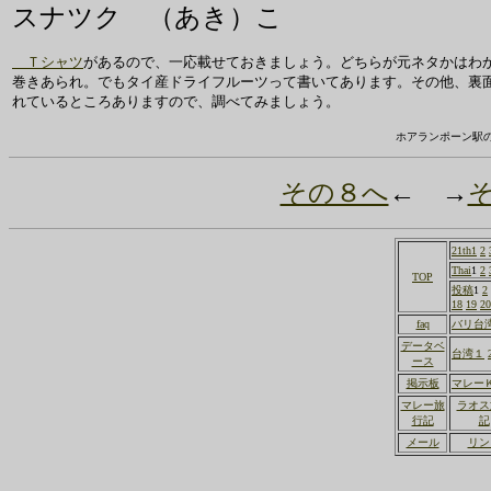
スナツク （あき）こ
Ｔシャツ
があるので、一応載せておきましょう。どちらが元ネタかはわ
巻きあられ。でもタイ産ドライフルーツって書いてあります。その他、裏
れているところありますので、調べてみましょう。
ホアランポーン駅
その８へ
← →
21th1
2
Thai
1
2
TOP
投稿
1
2
18
19
20
faq
バリ台
データベ
台湾１
ース
掲示板
マレー
マレー旅
ラオス
行記
記
メール
リン