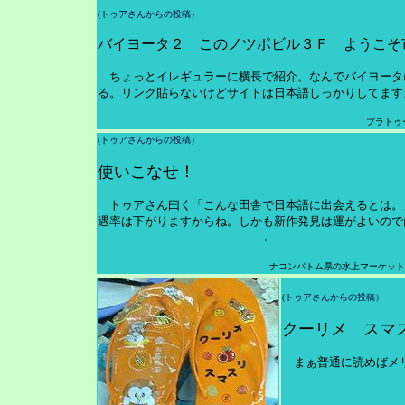
(トゥアさんからの投稿）
バイヨータ２ このノツポビル３Ｆ ようこそ
ちょっとイレギュラーに横長で紹介。なんでバイヨータ
る。リンク貼らないけどサイトは日本語しっかりしてます
プラトゥ
(トゥアさんからの投稿）
使いこなせ！
トゥアさん曰く「こんな田舎で日本語に出会えるとは。
遇率は下がりますからね。しかも新作発見は運がよいので
キストが入っていて欲しかった
←
ナコンパトム県の水上マーケット
(トゥアさんからの投稿）
クーリメ スマス
まぁ普通に読めばメリ