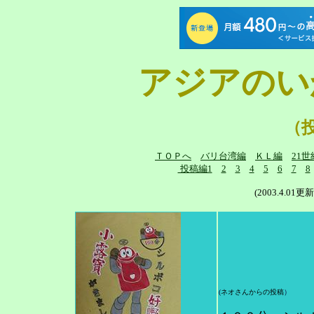
アジアのい
（
ＴＯＰへ
バリ台湾編
ＫＬ編
21世
投稿編1
2
3
4
5
6
7
8
(2003.4.
(
ネオさんからの投稿
）