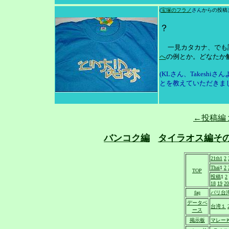
(
宝塚のフラノ
さん
からの投稿
？
一見カタカナ、でも
へ
の例とか。どなたか
(KLさん、Takeshi
とを教えていただきま
←投稿編
バンコク編
タイラオス編そ
21th1
2
Thai
1
2
TOP
投稿
1
2
18
19
20
faq
バリ台
データベ
台湾１
ース
掲示板
マレー