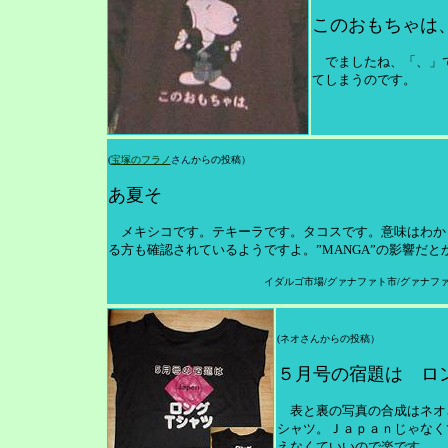
このおもちゃは
でましたね、「、」で
てしまうのです。
(
宝塚のフラノ
さん
からの投稿
）
あ夏そ
メキシコです。テキーラです。タコスです。意味はわか
る方も確認されているようですよ。”MANGA”の影響だ
イダルゴ市場/グァナファト市/グァナファ
(
ネオさんからの投稿
）
５月号の宿題は ロン
表と裏の写真の合成はネオ
シャツ。Ｊａｐａｎじゃなく
えなくていいので楽です。