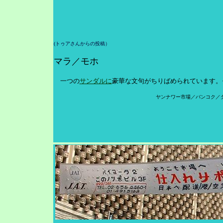
(トゥアさんからの投稿）
マラ／モホ
一つの
サンダルに
豪華な文句がちりばめられています。
ヤンナワー市場／バンコク／