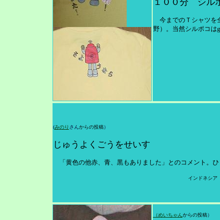
１００分 シル
今までのＴシャツを全
野）。当然シルポコはg
(
みのり
さん
からの投稿
）
じゅうよくごうをせいす
「黄色の他赤、青、黒もありました」とのコメント。ひ
インドネシア
（めいちゃん
からの投稿
）