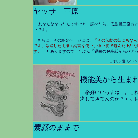
ヤッサ 三原
わかんなかったんですけど、調べたら、広島県三原市
いです。
さらに、その紹介ページには、
「その伝統の祭にちなん
です。厳選した北海大納言を使い、薄い皮で包んだ上品な
す。」
とありますので、たぶん「饅頭の包装紙からパク
カオサン通り／バン
機能美から生ま
格好いいっすねー。こ
痺してきてんのか？＞オ
素顔のままで