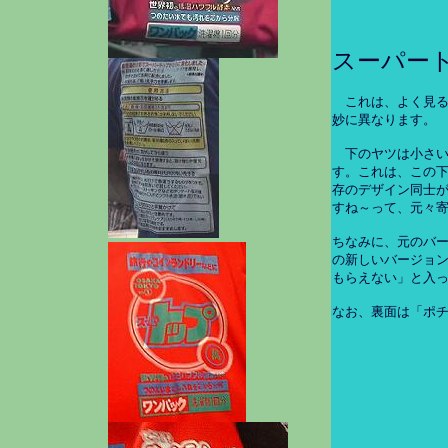
スーパー
これは、よく見
妙に異なります。
下のヤツは小さい
す。これは、この
存のデザイン同士
すね～って、元々
ちなみに、元のバ
の新しいバージョ
もらえない」と入
なお、裏面は「ポ