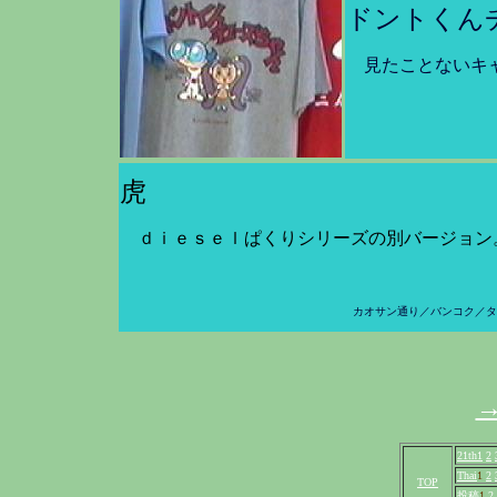
ドントくん
見たことないキ
虎
ｄｉｅｓｅｌぱくりシリーズの別バージョン
カオサン通り／バンコク／タ
21th1
2
Thai
1
2
TOP
投稿
1
2