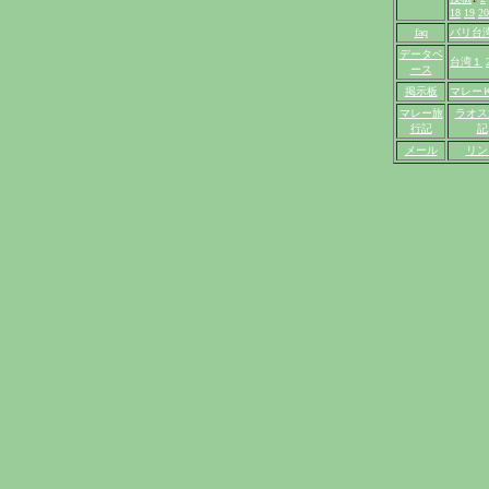
18
19
20
faq
バリ台
データベ
台湾１
ース
掲示板
マレー
マレー旅
ラオス
行記
記
メール
リン