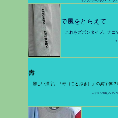
ホアランポーン駅／バンコク／
で風をとらえて
これもズボンタイプ。ナニ
チ
壽
難しい漢字。「寿（ことぶき）」の異字体？
カオサン通り／バンコ