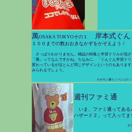
萬
岸本式ぐん
OSAKA TOKYOその１
１００までの数おおきなかずをかぞえよう！
さっぱりわかりません。雑誌の特集と学習ドリルが混ざ
「萬」ってなんですかね。ちなみに、「ぐんぐん学習ドリ
変わっているがほとんど同じデザインというのもあります
みられるでしょう。
カオサン通り／バンコク／
週刊ファミ通
いま、ファミ通ってある
ハザード２」って入ってま
タ