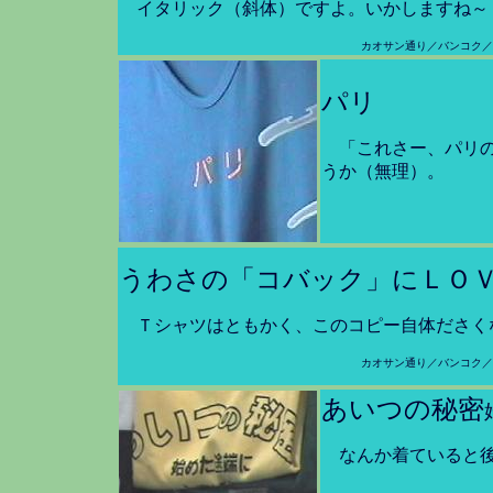
イタリック（斜体）ですよ。いかしますね～
カオサン通り／バンコク／
パリ
「これさー、パリ
うか（無理）。
うわさの「コバック」にＬＯ
Ｔシャツはともかく、このコピー自体ださく
カオサン通り／バンコク／
あいつの秘密
なんか着ていると後