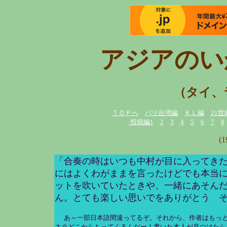
アジアのい
（タイ、
ＴＯＰへ
バリ台湾編
ＫＬ編
21世
投稿編1
2
3
4
5
6
7
8
(
「合奏の時はいつも中村が目に入ってき
にはよくわがままを言ったけどでも本当
ットを吹いていたときや、一緒にあそん
ん。とても楽しい思いでをありがとう 
あ～一部日本語間違ってるぞ。それから、作者はもっ
ネタどこからもってくるんだー！書いた本人が見つけたら