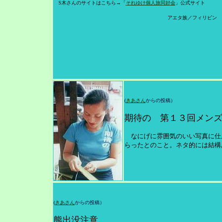
S木さんのサイトはこちら→「
それゆけ個人旅同好会
」公式サイト
アエタ族／フィリピン
(
きあさん
からの投稿）
期待の 第１３回メンズ
なにげに雰囲気のいい写真に仕
らったとのこと。ネタ的には結構
(
きあさん
からの投稿）
熊出没注意