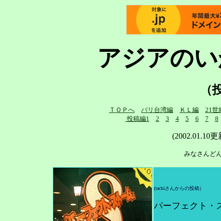
アジアのい
（
ＴＯＰへ
バリ台湾編
ＫＬ編
21世
投稿編1
2
3
4
5
6
7
8
(2002.01.
みなさんど
(tachiさんからの投稿）
パーフェクト