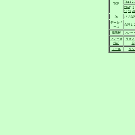
Thai
1
2
TOP
投稿
1
2
18
19
20
faq
バリ台
データベ
台湾１
ース
掲示板
マレー
マレー旅
ラオス
行記
記
メール
リン