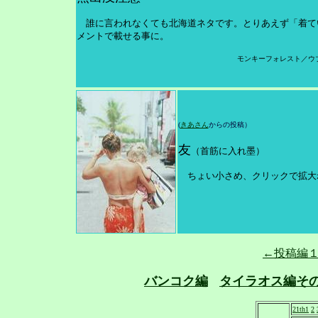
誰に言われなくても北海道ネタです。とりあえず「
着て
メントで載せる事に。
モンキーフォレスト／ウ
(
きあさん
からの投稿）
友
（首筋に入れ墨）
ちょい小さめ、クリックで拡大ね。
←投稿編
バンコク編
タイラオス編そ
21th1
2