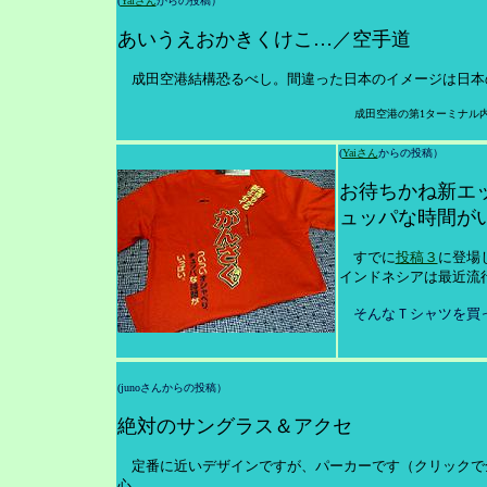
(
Yaiさん
からの投稿）
あいうえおかきくけこ…／空手道
成田空港結構恐るべし。間違った日本のイメージは日本
成田空港の第1ターミナル
(
Yaiさん
からの投稿）
お待ちかね新エ
ュッパな時間が
すでに
投稿３
に登場
インドネシアは最近流
そんなＴシャツを買
(junoさんからの投稿）
絶対のサングラス＆アクセ
定番に近いデザインですが、パーカーです（クリックで
心。