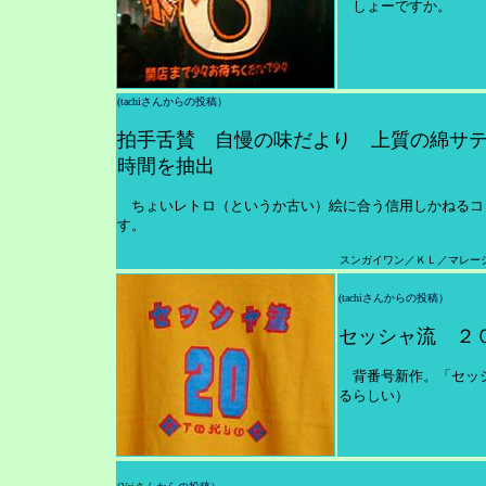
しょーですか。
(tachiさんからの投稿）
拍手舌賛 自慢の味だより 上質の綿サ
時間を抽出
ちょいレトロ（というか古い）絵に合う信用しかねるコ
す。
スンガイワン／ＫＬ／マレー
(tachiさんからの投稿）
セッシャ流 ２０ 
背番号新作。「セッシャ
るらしい）