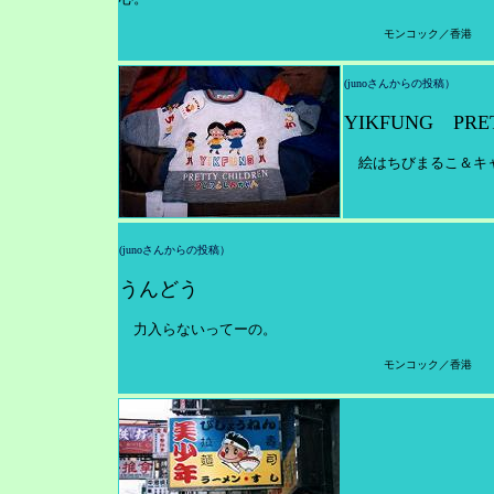
モンコック／香港
(junoさんからの投稿）
YIKFUNG PR
絵はちびまるこ＆キャ
(junoさんからの投稿）
うんどう
力入らないってーの。
モンコック／香港