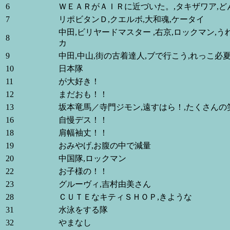
6
ＷＥＡＲがＡＩＲに近づいた。,タキザワア,ど
7
リポビタンＤ,クエルボ,大和魂,ケータイ
中田,ビリヤードマスター ,右京,ロックマン,
8
カ
9
中田,中山,街の古着達人,ブで行こう,れっこ必
10
日本隊
11
が大好き！
12
まだおも！！
13
坂本竜馬／寺門ジモン,遠すはら！,たくさん
16
自慢デス！！
18
肩幅袖丈！！
19
おみやげ,お腹の中で減量
20
中国隊,ロックマン
22
お子様の！！
23
グルーヴィ,吉村由美さん
28
ＣＵＴＥなキティＳＨＯＰ,きような
31
水泳をする隊
32
やまなし