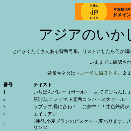
アジアのいか
とにかくたくさんある背番号系。リストにしたら何か傾
いままでに確認さ
背番号ネタは
マレーＫＬ編３と
４
、２
番号
テキスト
1
いちばんバレー（ボール） あててごらんしょ
2
原則,誌上フリマ,ド定番コンバース大セール！
3
ラブラブ,長に合わ！！,に夢中！！才色兼備が
4
エイリアン
5連発,小麦ブランのビスケット,変わります。,リ
5
リンの