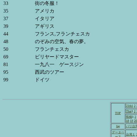
33
街の冬服！
35
アメリカ
37
イタリア
39
アギリス
44
フランス,フランチェスカ
48
のぞみの空気、春の夢。
50
フランチェスカ
69
ビリヤードマスター
81
一九八一 ゲースジン
95
西武のツアー
99
ドイツ
21th1
2
Thai
1
2
TOP
投稿
1
2
18
19
20
faq
バリ台
データベ
台湾１
ース