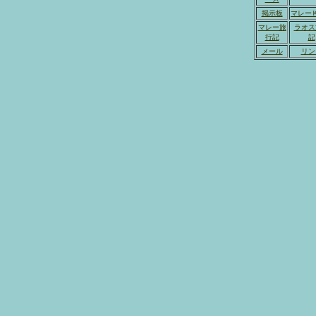
掲示板
マレー
マレー旅
ラオス
行記
記
メール
リン